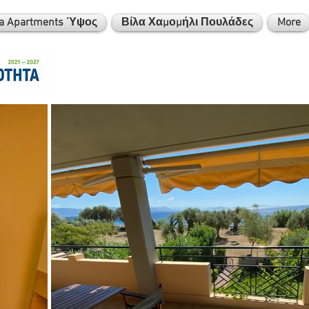
a Apartments Ύψος
Βίλα Χαμομήλι Πουλάδες
More