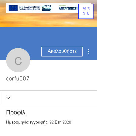
ME
NU
Περισσότερες ενέργειες
Ακολουθήστε
corfu007
corfu007
Προφίλ
Ημερομηνία εγγραφής: 22 Σεπ 2020